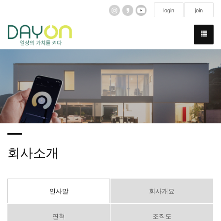
login
join
회사소개
인사말
회사개요
연혁
조직도