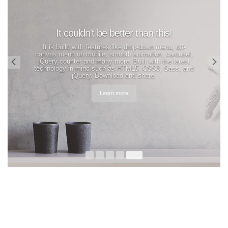
!
, off-
rousel,
 latest
ss, and