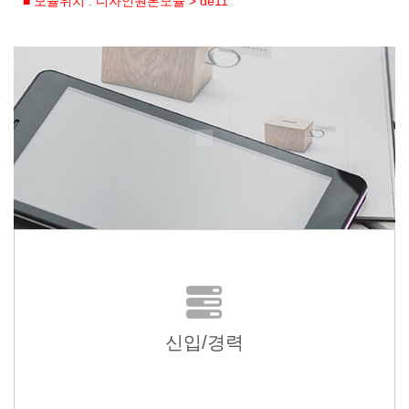
■ 모듈위치 : 디자인원본모듈 > de11
신입/경력