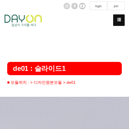
login
join
de01 : 슬라이드1
■ 모듈위치 : > 디자인원본모듈 > de01
Previous
N