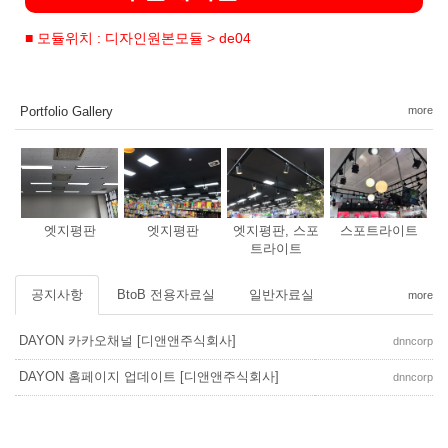
■ 모듈위치 : 디자인원본모듈 > de04
Portfolio Gallery
more
엣지평판
엣지평판
엣지평판, 스포
스포트라이트
트라이트
공지사항
BtoB 전용자료실
일반자료실
more
DAYON 카카오채널 [디앤앤주식회사]
dnncorp
DAYON 홈페이지 업데이트 [디앤앤주식회사]
dnncorp