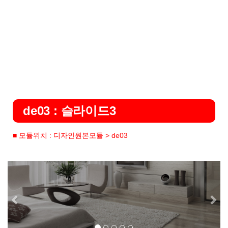
de03 : 슬라이드3
■ 모듈위치 : 디자인원본모듈 > de03
Previous
Ne