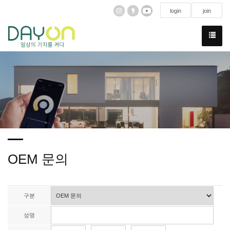
login
join
OEM 문의
구분
성명