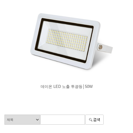
데이온 LED 노출 투광등│50W