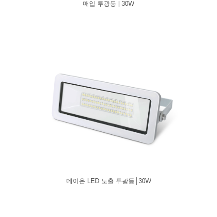
매입 투광등 | 30W
데이온 LED 노출 투광등│30W