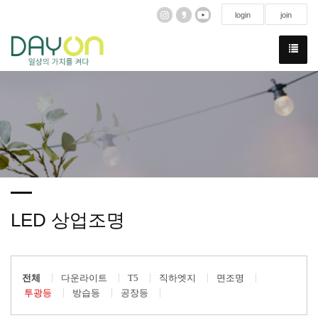
login
join
LED 상업조명
전체
다운라이트
T5
직하엣지
면조명
투광등
방습등
공장등